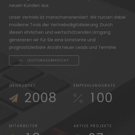
3
3
1
3
3
neuen Kunden aus.
4
4
2
4
4
Unser Vertrieb ist menschenorientiert. Wir nutzen dabei
moderne Tools der Vertriebsdigitalisierung. Durch
5
5
3
5
5
0
diesen ehrlichen und wertschätzenden Umgang
generieren wir für Sie eine konstante und
6
6
4
6
6
1
0
prognostizierbare Anzahl neuer Leads und Termine.
7
7
5
7
7
2
1
LEISTUNGSÜBERSICHT
0
8
8
6
8
8
3
2
1
9
9
7
0
9
9
4
3
GEGRÜNDET
EMPFEHLUNGSRATE
2
0
0
8
1
0
0
5
4
3
9
2
6
0
5
4
0
3
0
7
1
6
MITARBEITER
AKTIVE PROJEKTE